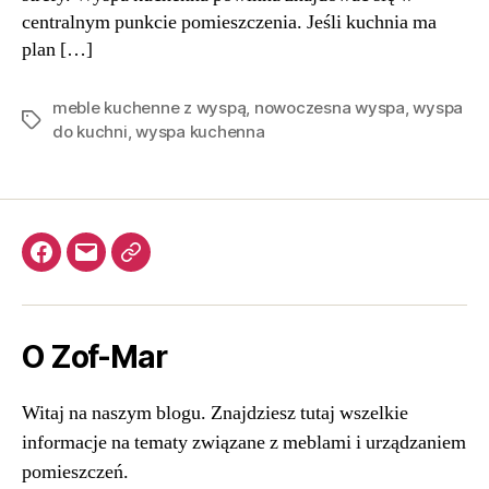
centralnym punkcie pomieszczenia. Jeśli kuchnia ma
plan […]
meble kuchenne z wyspą
,
nowoczesna wyspa
,
wyspa
Tagi
do kuchni
,
wyspa kuchenna
Facebook
kontakt@zof-
Meble
mar.com.pl
kuchenne
O Zof-Mar
Witaj na naszym blogu. Znajdziesz tutaj wszelkie
informacje na tematy związane z meblami i urządzaniem
pomieszczeń.