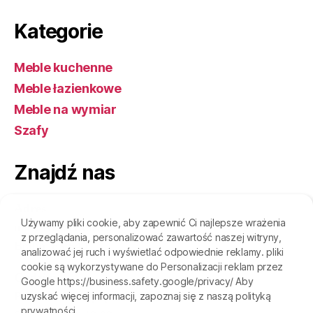
Kategorie
Meble kuchenne
Meble łazienkowe
Meble na wymiar
Szafy
Znajdź nas
Adres
Używamy pliki cookie, aby zapewnić Ci najlepsze wrażenia
ulica Wrocławska 94
z przeglądania, personalizować zawartość naszej witryny,
Bralin, 63-640
analizować jej ruch i wyświetlać odpowiednie reklamy. pliki
cookie są wykorzystywane do Personalizacji reklam przez
Godziny
Google https://business.safety.google/privacy/ Aby
Poniedziałek—piątek: 7:00–19:00
uzyskać więcej informacji, zapoznaj się z naszą polityką
prywatności.