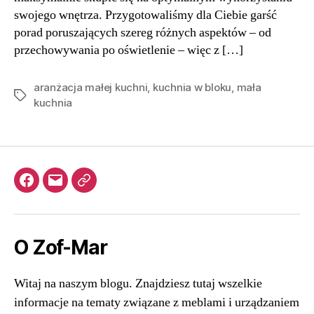
swojego wnętrza. Przygotowaliśmy dla Ciebie garść
porad poruszających szereg różnych aspektów – od
przechowywania po oświetlenie – więc z […]
aranżacja małej kuchni
,
kuchnia w bloku
,
mała
Tagi
kuchnia
Facebook
kontakt@zof-
Meble
mar.com.pl
kuchenne
O Zof-Mar
Witaj na naszym blogu. Znajdziesz tutaj wszelkie
informacje na tematy związane z meblami i urządzaniem