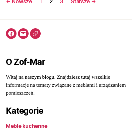
←
Nowsze
1
2
3
Starsze
→
wpisów
Facebook
kontakt@zof-
Meble
mar.com.pl
kuchenne
O Zof-Mar
Witaj na naszym blogu. Znajdziesz tutaj wszelkie
informacje na tematy związane z meblami i urządzaniem
pomieszczeń.
Kategorie
Meble kuchenne