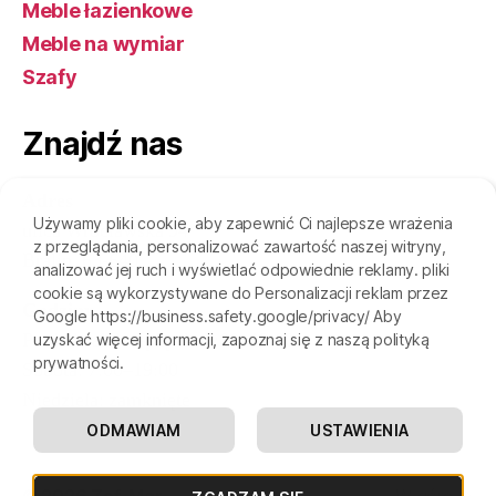
Meble łazienkowe
Meble na wymiar
Szafy
Znajdź nas
Adres
Używamy pliki cookie, aby zapewnić Ci najlepsze wrażenia
ulica Wrocławska 94
z przeglądania, personalizować zawartość naszej witryny,
Bralin, 63-640
analizować jej ruch i wyświetlać odpowiednie reklamy. pliki
cookie są wykorzystywane do Personalizacji reklam przez
Godziny
Google https://business.safety.google/privacy/ Aby
Poniedziałek—piątek: 7:00–19:00
uzyskać więcej informacji, zapoznaj się z naszą polityką
prywatności.
Sobota: 7:00–19:00
Niedziela: zamknięte
ODMAWIAM
USTAWIENIA