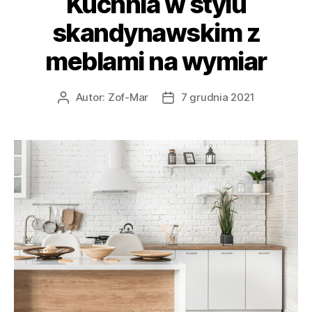
Kuchnia w stylu
skandynawskim z
meblami na wymiar
Autor:
Zof-Mar
7 grudnia 2021
Autor
Data
wpisu
wpisu