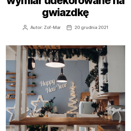
wymiar udekorowane na
gwiazdkę
Autor:
Zof-Mar
20 grudnia 2021
Autor
Data
wpisu
wpisu