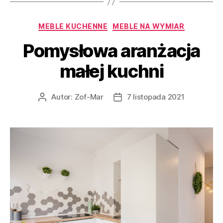
Kategorie
MEBLE KUCHENNE
MEBLE NA WYMIAR
Pomysłowa aranżacja
małej kuchni
Autor:
Zof-Mar
7 listopada 2021
Autor
Data
wpisu
wpisu