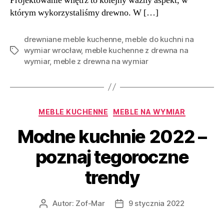
Projektowanie wnętrz to kolejny ważny aspekt, w
którym wykorzystaliśmy drewno. W […]
drewniane meble kuchenne
,
meble do kuchni na
wymiar wrocław
,
meble kuchenne z drewna na
Tagi
wymiar
,
meble z drewna na wymiar
Kategorie
MEBLE KUCHENNE
MEBLE NA WYMIAR
Modne kuchnie 2022 –
poznaj tegoroczne
trendy
Autor:
Zof-Mar
9 stycznia 2022
Autor
Data
wpisu
wpisu